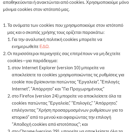
αποθηκεύονται ή ανακτώνται από cookies. Χρησιμοποιούμε μόνο
μόνιμα cookies στον ιστότοπό μας.
Τα ονόματα των cookies που χρησιμοποιούμε στον ιστότοπό
μας και ο σκοπός χρήσης τους ορίζεται παρακάτω:
Για την αναλυτική πολιτική cookies μπορείτε να
ενημερωθείτε
ΕΔΩ.
Οι περισσότεροι περιηγητές σας επιτρέπουν να μη δεχτείτε
cookies—για παράδειγμα:
στον Internet Explorer (version 10) μπορείτε να
αποκλείσετε τα cookies χρησιμοποιώντας τις ρυθμίσεις για
cookie που βρίσκονται πατώντας “Εργαλεία”, “Επιλογές
Internet”, “Απόρρητο” και “Για Προχωρημένους”
στο Firefox (version 24) μπορείτε να αποκλείσετε όλα τα
cookies πατώντας “Εργαλεία,” “Επιλογές,” “Απόρρητο,”
επιλέγοντας “Χρήση προσαρμοσμένων ρυθμίσεων για το
ιστορικό” από το μενού και αφαιρώντας την επιλογή
“Αποδοχή cookies από ιστοτόπους”; και
στο Chrome (version 29), μπορείτε να αποκλείσετε όλα τα