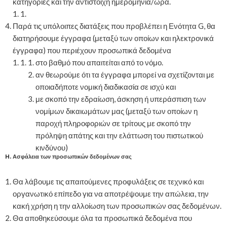
κατηγορίες και την αντίστοιχη ημερομηνία/ώρα.
Παρά τις υπόλοιπες διατάξεις που προβλέπει η Ενότητα G, θα
διατηρήσουμε έγγραφα (μεταξύ των οποίων και ηλεκτρονικά
έγγραφα) που περιέχουν προσωπικά δεδομένα
στο βαθμό που απαιτείται από το νόμο.
αν θεωρούμε ότι τα έγγραφα μπορεί να σχετίζονται με
οποιαδήποτε νομική διαδικασία σε ισχύ και
με σκοπό την εδραίωση, άσκηση ή υπεράσπιση των
νομίμων δικαιωμάτων μας (μεταξύ των οποίων η
παροχή πληροφοριών σε τρίτους με σκοπό την
πρόληψη απάτης και την ελάττωση του πιστωτικού
κινδύνου)
H. Ασφάλεια των προσωπικών δεδομένων σας
Θα λάβουμε τις απαιτούμενες προφυλάξεις σε τεχνικό και
οργανωτικό επίπεδο για να αποτρέψουμε την απώλεια, την
κακή χρήση η την αλλοίωση των προσωπικών σας δεδομένων.
Θα αποθηκεύσουμε όλα τα προσωπικά δεδομένα που