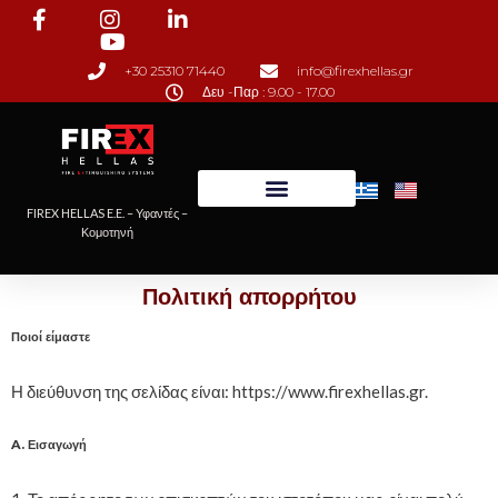
Μεταπηδήστε
+30 25310 71440
info@firexhellas.gr
στο
Δευ -Παρ : 9.00 - 17.00
περιεχόμενο
FIREX HELLAS E.E. – Υφαντές –
Κομοτηνή
Πολιτική απορρήτου
Ποιοί είμαστε
Η διεύθυνση της σελίδας είναι: https://www.firexhellas.gr.
A. Εισαγωγή