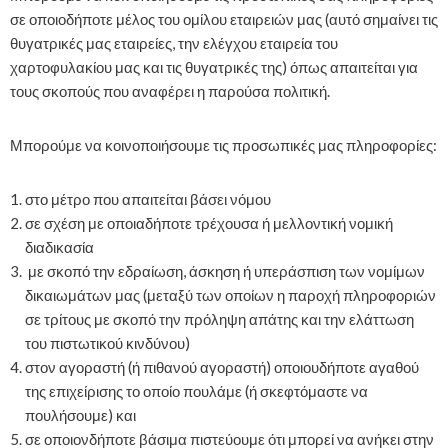
σε οποιοδήποτε μέλος του ομίλου εταιρειών μας (αυτό σημαίνει τις
θυγατρικές μας εταιρείες, την ελέγχου εταιρεία του
χαρτοφυλακίου μας και τις θυγατρικές της) όπως απαιτείται για
τους σκοπούς που αναφέρει η παρούσα πολιτική.
Μπορούμε να κοινοποιήσουμε τις προσωπικές μας πληροφορίες:
στο μέτρο που απαιτείται βάσει νόμου
σε σχέση με οποιαδήποτε τρέχουσα ή μελλοντική νομική
διαδικασία
με σκοπό την εδραίωση, άσκηση ή υπεράσπιση των νομίμων
δικαιωμάτων μας (μεταξύ των οποίων η παροχή πληροφοριών
σε τρίτους με σκοπό την πρόληψη απάτης και την ελάττωση
του πιστωτικού κινδύνου)
στον αγοραστή (ή πιθανού αγοραστή) οποιουδήποτε αγαθού
της επιχείρισης το οποίο πουλάμε (ή σκεφτόμαστε να
πουλήσουμε) και
σε οποιονδήποτε βάσιμα πιστεύουμε ότι μπορεί να ανήκει στην