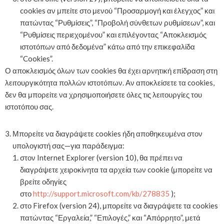
cookies αν μπείτε στο μενού “Προσαρμογή και έλεγχος” και
πατώντας “Ρυθμίσεις”, “Προβολή σύνθετων ρυθμίσεων”, και
“Ρυθμίσεις περιεχομένου” και επιλέγοντας “Αποκλεισμός
ιστοτόπων από δεδομένα” κάτω από την επικεφαλίδα
“Cookies”.
Ο αποκλεισμός όλων των cookies θα έχει αρνητική επίδραση στη
λειτουργικότητα πολλών ιστοτόπων. Αν αποκλείσετε τα cookies,
δεν θα μπορείτε να χρησιμοποιήσετε όλες τις λειτουργίες του
ιστοτόπου σας.
Μπορείτε να διαγράψετε cookies ήδη αποθηκευμένα στον
υπολογιστή σας—για παράδειγμα:
στον Internet Explorer (version 10), θα πρέπει να
διαγράψετε χειροκίνητα τα αρχεία των cookie (μπορείτε να
βρείτε οδηγίες
στο
http://support.microsoft.com/kb/278835
);
στο Firefox (version 24), μπορείτε να διαγράψετε τα cookies
πατώντας “Εργαλεία,” “Επιλογές,” και “Απόρρητο”, μετά